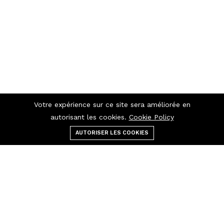
Votre expérience sur ce site sera améliorée en
autorisant les cookies.
Cookie Policy
AUTORISER LES COOKIES
Menu
catégories
Rechercher
panier
Contactez-nous
Raccourcis
Appelez-nous 24/7
Politique de confidentialité