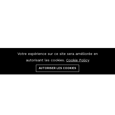
Votre expérience sur ce site sera améliorée en
autorisant les cookies.
Cookie Policy
AUTORISER LES COOKIES
Menu
catégories
Rechercher
panier
Contactez-nous
Raccourcis
Appelez-nous 24/7
Politique de confidentialité