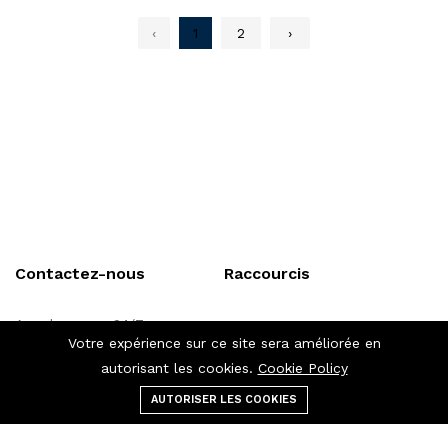
‹
1
2
›
Contactez-nous
Raccourcis
Appelez-nous 24/7
Politique de confidentialité
Votre expérience sur ce site sera améliorée en
+237 697 97 97
Politique en matière de
autorisant les cookies.
Cookie Policy
cookies
30
AUTORISER LES COOKIES
Menu
catégories
Rechercher
panier
Termes & Conditions
Carrefour Nkomo, Yaoundé,
Termes d'utilisation
Cameroun