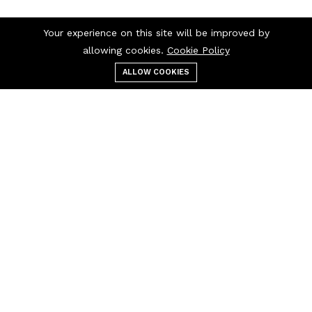
Your experience on this site will be improved by
allowing cookies.
Cookie Policy
ALLOW COOKIES
عربة التسوق
بحث
التصنيفات
قائمة الطعام
اتصل بنا
اتصل بنا 24/7
+237 697 97 97
30