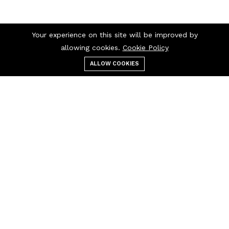
Your experience on this site will be improved by
allowing cookies.
Cookie Policy
ALLOW COOKIES
قائمة الطعام
التصنيفات
بحث
عربة التسوق
اتصل بنا
اتصل بنا 24/7