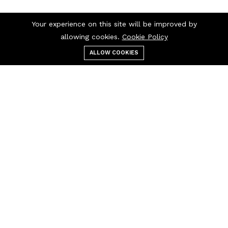
Your experience on this site will be improved by
allowing cookies.
Cookie Policy
ALLOW COOKIES
قائمة الطعام
التصنيفات
بحث
عربة التسوق
اتصل بنا
اتصل بنا 24/7
+237 697 97 97
30