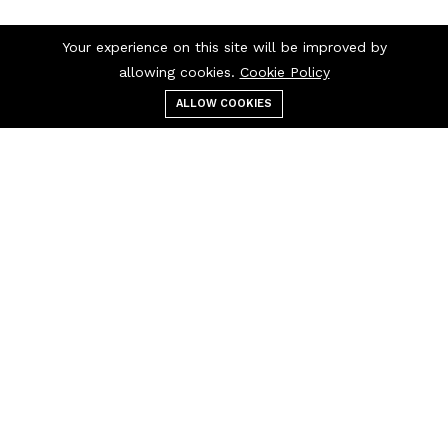
Your experience on this site will be improved by
allowing cookies.
Cookie Policy
ALLOW COOKIES
قائمة الطعام
التصنيفات
بحث
عربة التسوق
اتصل بنا
اتصل بنا 24/7
+237 697 97 97
30