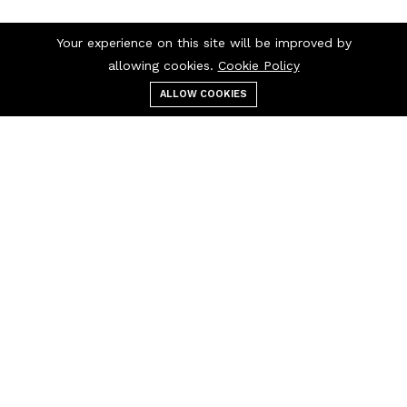
Your experience on this site will be improved by
allowing cookies.
Cookie Policy
ALLOW COOKIES
قائمة الطعام
التصنيفات
بحث
عربة التسوق
اتصل بنا
اتصل بنا 24/7
+237 697 97 97
30