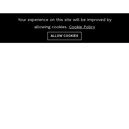
Your experience on this site will be improved by
allowing cookies.
Cookie Policy
ALLOW COOKIES
قائمة الطعام
التصنيفات
بحث
عربة التسوق
اتصل بنا
اتصل بنا 24/7