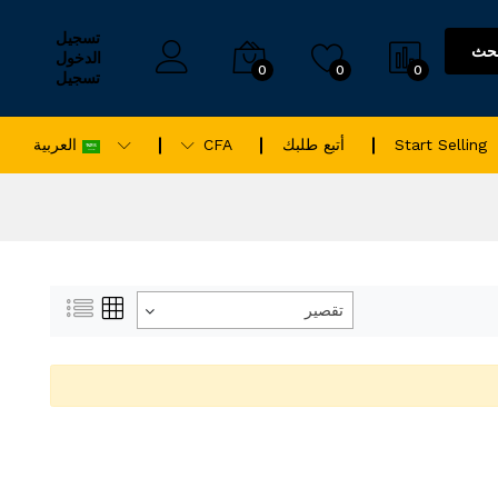
تسجيل
حث
الدخول
0
0
0
تسجيل
Start Selling
أتبع طلبك
CFA
العربية
تقصير