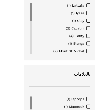
(1)
Lattafa
(1)
Iyasa
(1)
Olay
(2)
Cavatini
(4)
Tanty
(1)
Elanga
(2)
Mont St Michel
(3)
Eyewear
(6)
Figenzi
بالعلامات
(16)
Nohi
(2)
Pharma Complex
(1)
Nivea
(1)
Alverde
(1)
laptops
(1)
Dove
(1)
Macbook