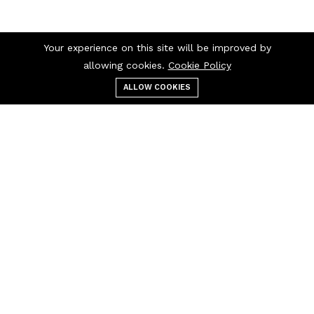
Your experience on this site will be improved by
allowing cookies.
Cookie Policy
ALLOW COOKIES
قائمة الطعام
التصنيفات
بحث
عربة التسوق
اتصل بنا
اتصل بنا 24/7