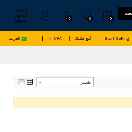
تسجيل
حث
الدخول
0
0
0
تسجيل
Start Selling
أتبع طلبك
CFA
العربية
تقصير