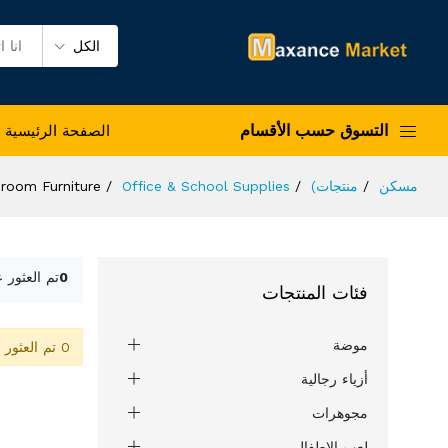
الكل
التسوق حسب الأقسام
الصفحة الرئيسية
مسكن
منتجات)
Office & School Supplies
sroom Furniture
0
تم العثور 
فئات المنتجات
موضة
0 تم العثور على المنتج
أزياء رجالية
مجوهرات
لعب الاطفال