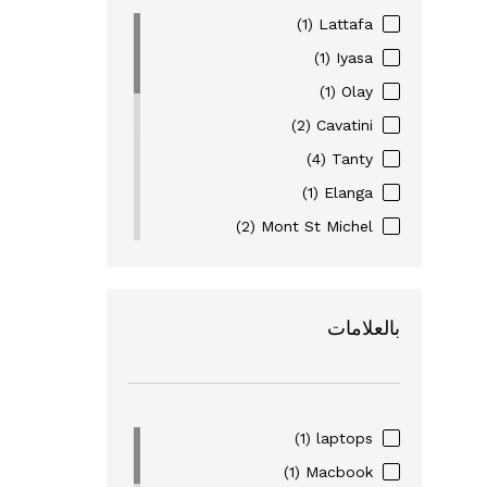
(1)
Lattafa
(1)
Iyasa
(1)
Olay
(2)
Cavatini
(4)
Tanty
(1)
Elanga
(2)
Mont St Michel
(3)
Eyewear
(6)
Figenzi
بالعلامات
(16)
Nohi
(2)
Pharma Complex
(1)
Nivea
(1)
Alverde
(1)
laptops
(1)
Dove
(1)
Macbook