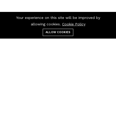
Your experience on this site will be improved by
allowing cookies.
Cookie Policy
ALLOW COOKIES
قائمة الطعام
التصنيفات
بحث
عربة التسوق
اتصل بنا
اتصل بنا 24/7