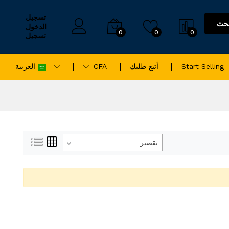
تسجيل
حث
الدخول
0
0
0
تسجيل
Start Selling
أتبع طلبك
CFA
العربية
تقصير