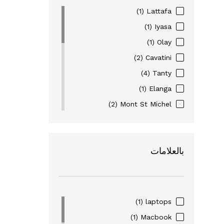
(1)
Lattafa
(1)
Iyasa
(1)
Olay
(2)
Cavatini
(4)
Tanty
(1)
Elanga
(2)
Mont St Michel
(3)
Eyewear
(6)
Figenzi
بالعلامات
(16)
Nohi
(2)
Pharma Complex
(1)
Nivea
(1)
Alverde
(1)
laptops
(1)
Dove
(1)
Macbook