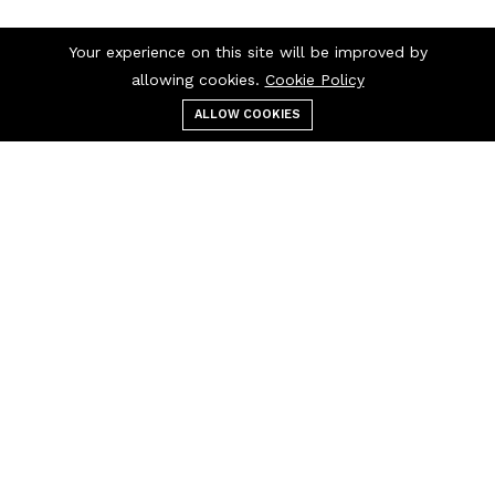
Your experience on this site will be improved by
allowing cookies.
Cookie Policy
ALLOW COOKIES
قائمة الطعام
التصنيفات
بحث
عربة التسوق
اتصل بنا
اتصل بنا 24/7
+237 697 97 97
30