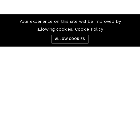
Your experience on this site will be improved by
allowing cookies.
Cookie Policy
ALLOW COOKIES
قائمة الطعام
التصنيفات
بحث
عربة التسوق
اتصل بنا
اتصل بنا 24/7