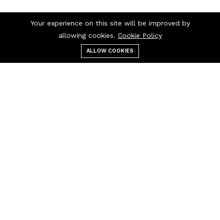
Your experience on this site will be improved by
allowing cookies.
Cookie Policy
ALLOW COOKIES
قائمة الطعام
التصنيفات
بحث
عربة التسوق
اتصل بنا
اتصل بنا 24/7
+237 697 97 97
30