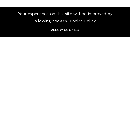
Your experience on this site will be improved by
allowing cookies.
Cookie Policy
ALLOW COOKIES
قائمة الطعام
التصنيفات
بحث
عربة التسوق
اتصل بنا
اتصل بنا 24/7
+237 697 97 97
30