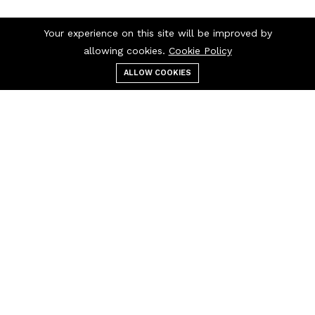
Your experience on this site will be improved by
allowing cookies.
Cookie Policy
ALLOW COOKIES
قائمة الطعام
التصنيفات
بحث
عربة التسوق
اتصل بنا
اتصل بنا 24/7
+237 697 97 97
30