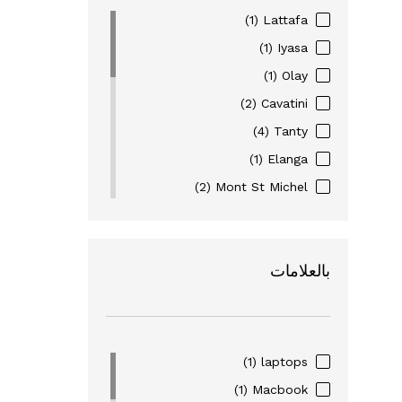
(1)
Lattafa
(1)
Iyasa
(1)
Olay
(2)
Cavatini
(4)
Tanty
(1)
Elanga
(2)
Mont St Michel
(3)
Eyewear
(6)
Figenzi
بالعلامات
(16)
Nohi
(2)
Pharma Complex
(1)
Nivea
(1)
Alverde
(1)
laptops
(1)
Dove
(1)
Macbook