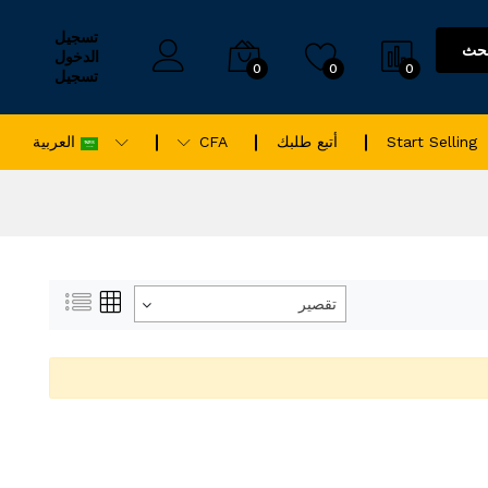
تسجيل
حث
الدخول
0
0
0
تسجيل
Start Selling
أتبع طلبك
CFA
العربية
تقصير