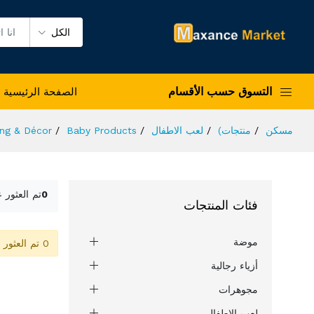
الكل
التسوق حسب الأقسام
الصفحة الرئيسية
مسكن
منتجات)
لعب الاطفال
Baby Products
ing & Décor
0
تم العثور 
فئات المنتجات
موضة
0 تم العثور على المنتج
أزياء رجالية
مجوهرات
لعب الاطفال