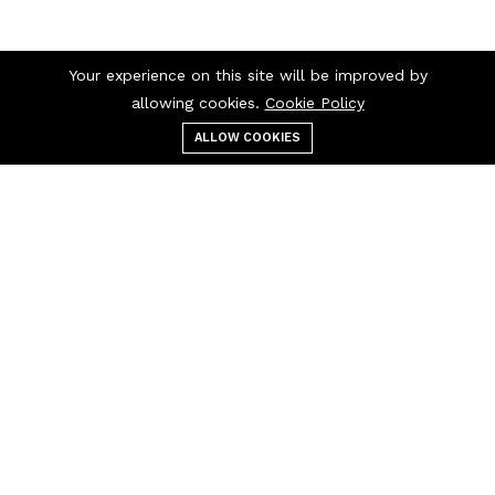
Your experience on this site will be improved by
allowing cookies.
Cookie Policy
ALLOW COOKIES
قائمة الطعام
التصنيفات
بحث
عربة التسوق
اتصل بنا
اتصل بنا 24/7