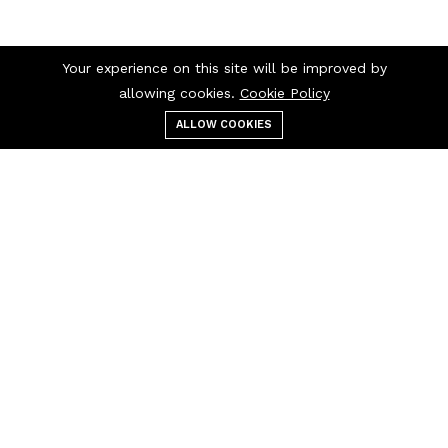
Your experience on this site will be improved by
allowing cookies.
Cookie Policy
ALLOW COOKIES
قائمة الطعام
التصنيفات
بحث
عربة التسوق
اتصل بنا
اتصل بنا 24/7